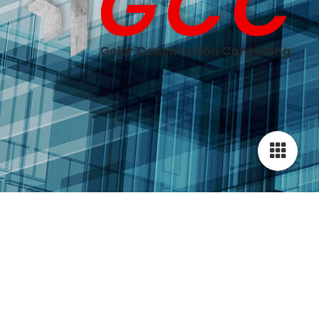
Geier Construction Consulting
Deborah Geier
Dickenreiser Weg 15
87700 Memmingen
Tel.: +49 (0) 152 27973517