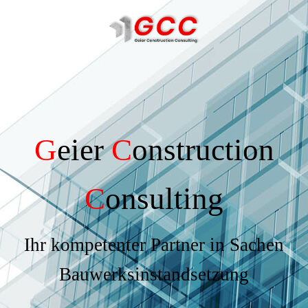
G
eier
C
onstruction
C
onsulting
Ihr kompetenter Partner in Sachen
Bauwerksinstandsetzung