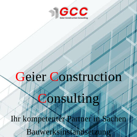
G
eier
C
onstruction
C
onsulting
Ihr kompetenter Partner in Sachen
Bauwerksinstandsetzung