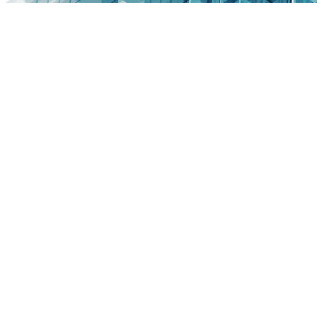
Geier Construction Consulting
Deborah Geier
Dickenreiser Weg 15
87700 Memmingen