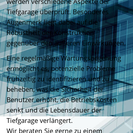
werden verschiedene Aspekte der
Tiefgarage überprüft. Besonderes
Augenmerk liegt dabei auf die
Robustheit der Konstruktion
gegenüber den äußeren Einwirkungen.
Eine regelmäßige Wartungsbegehung
ermöglicht es, potenzielle Probleme
frühzeitig zu identifizieren und zu
beheben, was die Sicherheit der
Benutzer erhöht, die Betriebskosten
senkt und die Lebensdauer der
Tiefgarage verlängert.
Wir beraten Sie gerne zu einem